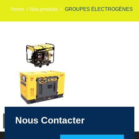
Home
/
Nos produits
/
GROUPES ÉLECTROGÈNES
Nous Contacter
Groupes électrogènes