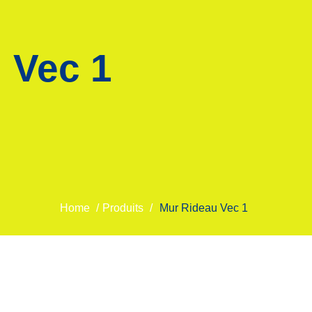
 Vec 1
Home
/
Produits
/
Mur Rideau Vec 1