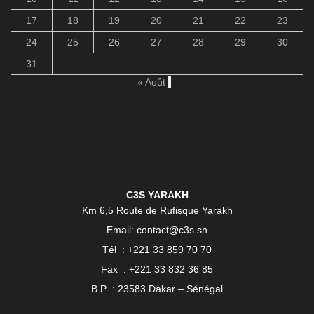
17
18
19
20
21
22
23
24
25
26
27
28
29
30
31
« Août
C3S YARAKH
Km 6,5 Route de Rufisque Yarakh
Email: contact@c3s.sn
Tél : +221 33 859 70 70
Fax : +221 33 832 36 85
B.P : 23583 Dakar – Sénégal