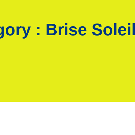
gory :
Brise Solei