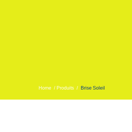
l
Home
/
Produits
/
Brise Soleil