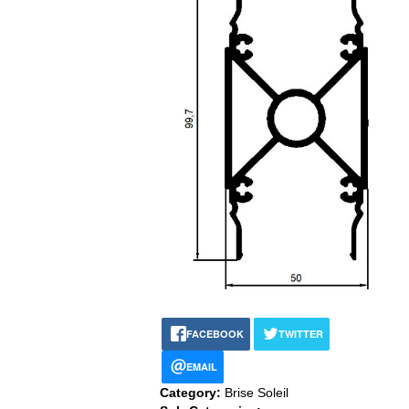
FACEBOOK
TWITTER
EMAIL
Category:
Brise Soleil