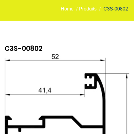
Home
/
Produits
/
C3S-00802
C3S-00802