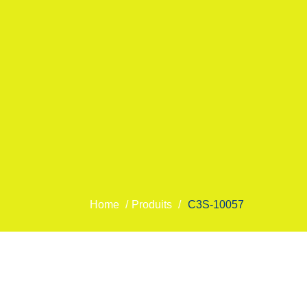
Home
/
Produits
/
C3S-10057