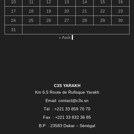
10
11
12
13
14
15
16
17
18
19
20
21
22
23
24
25
26
27
28
29
30
31
« Août
C3S YARAKH
Km 6,5 Route de Rufisque Yarakh
Email: contact@c3s.sn
Tél : +221 33 859 70 70
Fax : +221 33 832 36 85
B.P : 23583 Dakar – Sénégal