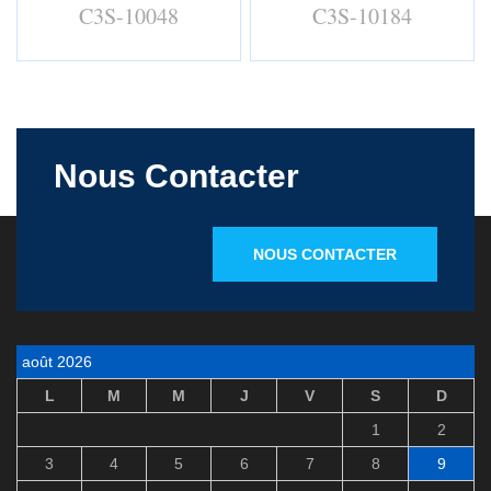
C3S-10048
C3S-10184
Nous Contacter
NOUS CONTACTER
août 2026
L
M
M
J
V
S
D
1
2
3
4
5
6
7
8
9