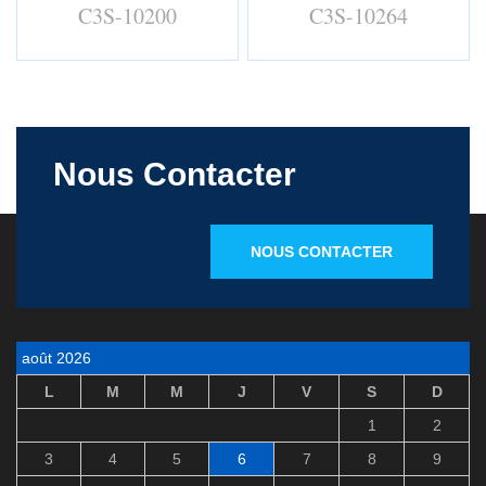
C3S-10200
C3S-10264
Nous Contacter
NOUS CONTACTER
août 2026
L
M
M
J
V
S
D
1
2
3
4
5
6
7
8
9