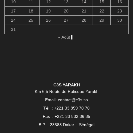
10
11
12
13
14
15
16
17
18
19
20
21
22
23
24
25
26
27
28
29
30
31
« Août
C3S YARAKH
Km 6,5 Route de Rufisque Yarakh
Email: contact@c3s.sn
Tél : +221 33 859 70 70
Fax : +221 33 832 36 85
B.P : 23583 Dakar – Sénégal