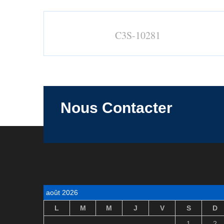
C3S-10281
Nous Contacter
août 2026
L
M
M
J
V
S
D
1
2