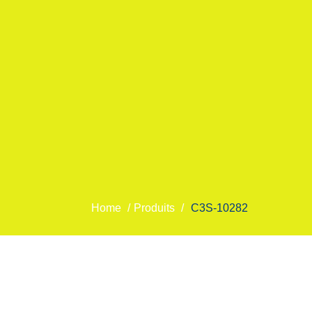
Home
/
Produits
/
C3S-10282