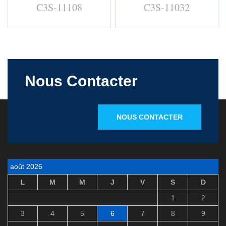
C3S-11108
C3S-11032
Nous Contacter
NOUS CONTACTER
août 2026
L
M
M
J
V
S
D
1
2
3
4
5
6
7
8
9