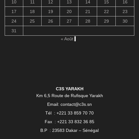
10
11
12
13
14
15
16
17
18
19
20
21
22
23
24
25
26
27
28
29
30
31
« Août
C3S YARAKH
Km 6,5 Route de Rufisque Yarakh
Email: contact@c3s.sn
Tél : +221 33 859 70 70
Fax : +221 33 832 36 85
B.P : 23583 Dakar – Sénégal