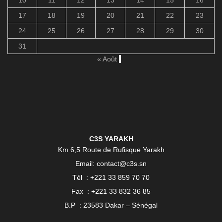
17
18
19
20
21
22
23
24
25
26
27
28
29
30
31
« Août
C3S YARAKH
Km 6,5 Route de Rufisque Yarakh
Email: contact@c3s.sn
Tél : +221 33 859 70 70
Fax : +221 33 832 36 85
B.P : 23583 Dakar – Sénégal