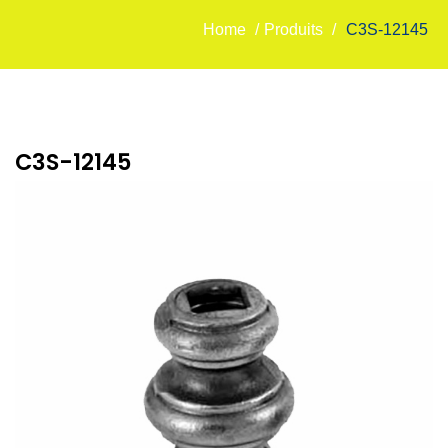
Home
/
Produits
/
C3S-12145
C3S-12145