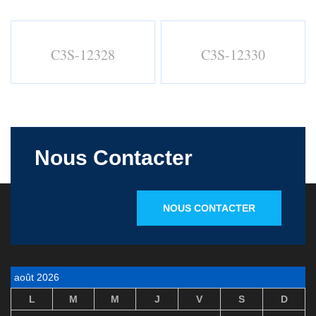
C3S-12328
C3S-12330
Nous Contacter
NOUS CONTACTER
août 2026
L
M
M
J
V
S
D