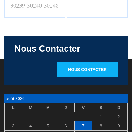
30239-30240-30248
Nous Contacter
NOUS CONTACTER
août 2026
L
M
M
J
V
S
D
1
2
3
4
5
6
7
8
9