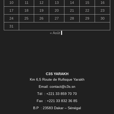
10
11
12
13
14
15
16
17
18
19
20
21
22
23
24
25
26
27
28
29
30
31
« Août
C3S YARAKH
Km 6,5 Route de Rufisque Yarakh
Email: contact@c3s.sn
Tél : +221 33 859 70 70
Fax : +221 33 832 36 85
B.P : 23583 Dakar – Sénégal