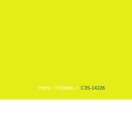
Home
/
Produits
/
C3S-14226