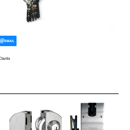
EMAIL
larits