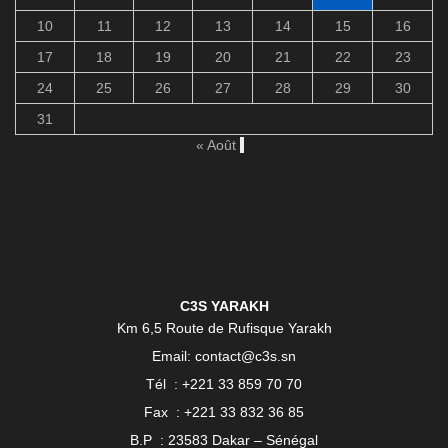
10
11
12
13
14
15
16
17
18
19
20
21
22
23
24
25
26
27
28
29
30
31
« Août
C3S YARAKH
Km 6,5 Route de Rufisque Yarakh
Email: contact@c3s.sn
Tél : +221 33 859 70 70
Fax : +221 33 832 36 85
B.P : 23583 Dakar – Sénégal