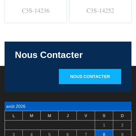
C3S-14236
C3S-14252
Nous Contacter
NOUS CONTACTER
août 2026
L
M
M
J
V
S
D
1
2
3
4
5
6
7
8
9