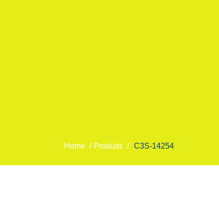
Home
/
Produits
/
C3S-14254