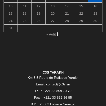
10
11
12
13
14
15
16
17
18
19
20
21
22
23
24
25
26
27
28
29
30
31
« Août
C3S YARAKH
Km 6,5 Route de Rufisque Yarakh
Email: contact@c3s.sn
Tél : +221 33 859 70 70
Fax : +221 33 832 36 85
B.P : 23583 Dakar – Sénégal