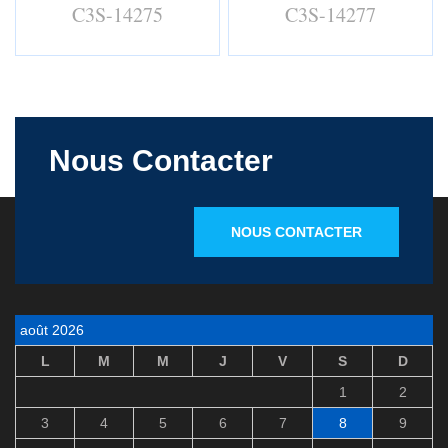
C3S-14275
C3S-14277
Nous Contacter
NOUS CONTACTER
août 2026
L
M
M
J
V
S
D
1
2
3
4
5
6
7
8
9