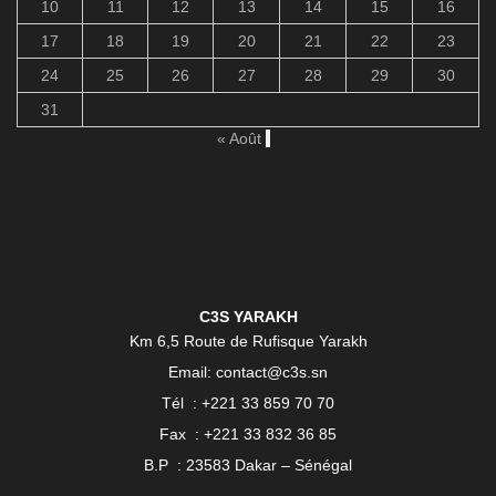
10
11
12
13
14
15
16
17
18
19
20
21
22
23
24
25
26
27
28
29
30
31
« Août
C3S YARAKH
Km 6,5 Route de Rufisque Yarakh
Email: contact@c3s.sn
Tél : +221 33 859 70 70
Fax : +221 33 832 36 85
B.P : 23583 Dakar – Sénégal