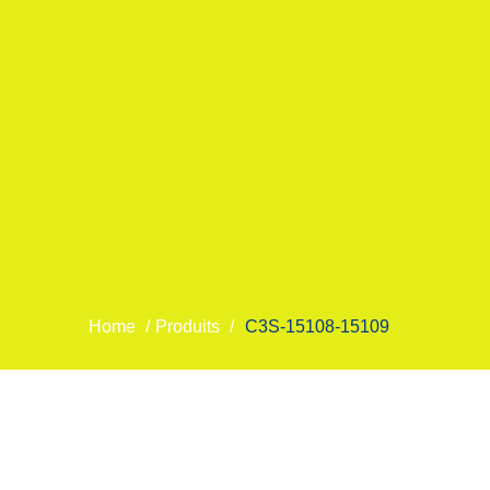
Home
/
Produits
/
C3S-15108-15109