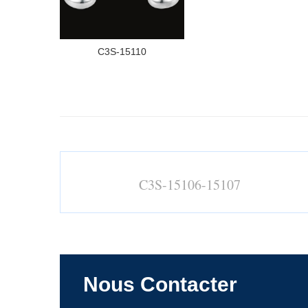
C3S-15110
C3S-15106-15107
Nous Contacter