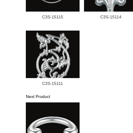
C3S-15115
C3S-15114
C3S-15111
Next Product