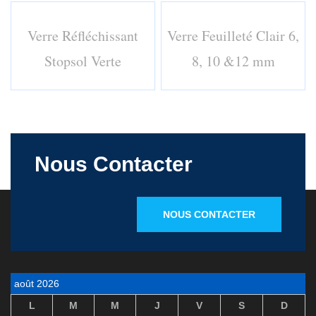
Verre Réfléchissant
Verre Feuilleté Clair 6,
Stopsol Verte
8, 10 &12 mm
Nous Contacter
NOUS CONTACTER
août 2026
L
M
M
J
V
S
D