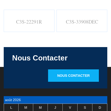
C3S-22291R
C3S-33908DEC
Nous Contacter
NOUS CONTACTER
août 2026
L
M
M
J
V
S
D