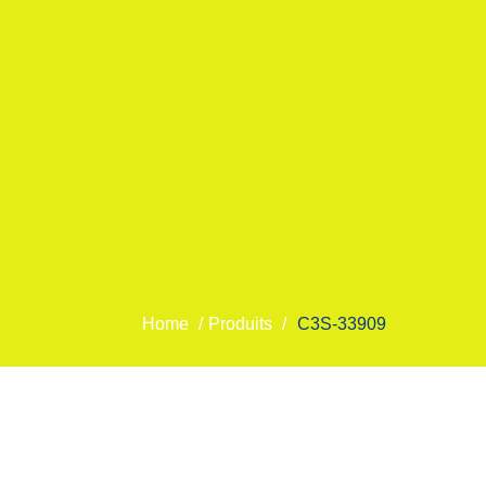
Home
/
Produits
/
C3S-33909