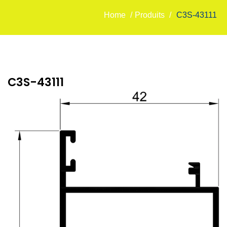
Home
/
Produits
/
C3S-43111
C3S-43111