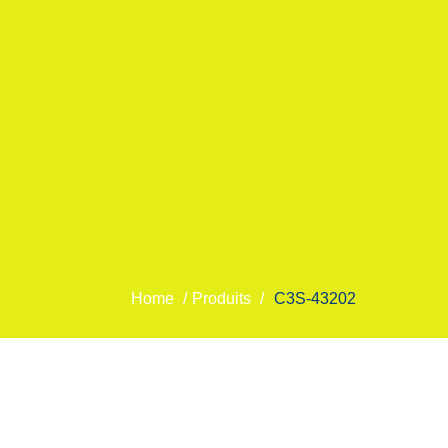
Home
/
Produits
/
C3S-43202