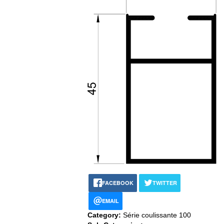
FACEBOOK
TWITTER
EMAIL
Category:
Série coulissante 100