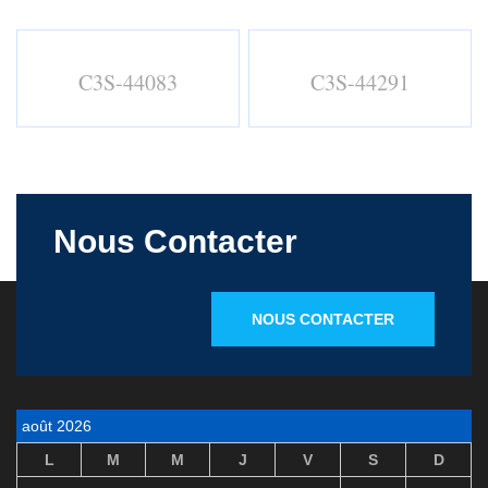
C3S-44083
C3S-44291
Nous Contacter
NOUS CONTACTER
août 2026
L
M
M
J
V
S
D