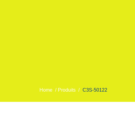
Home
/
Produits
/
C3S-50122