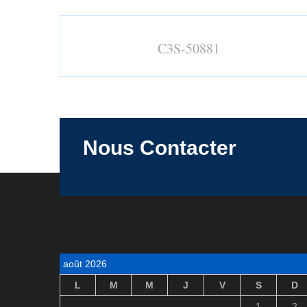
C3S-50881
Nous Contacter
août 2026
L
M
M
J
V
S
D
1
2