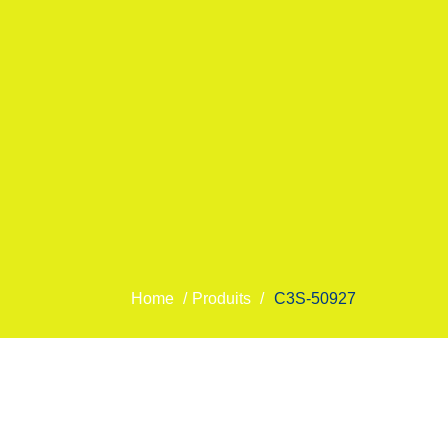
Home
/
Produits
/
C3S-50927