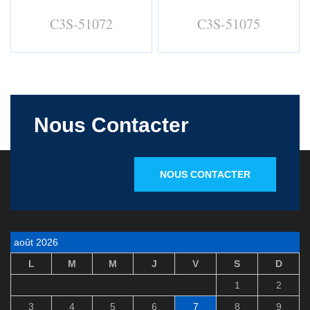
C3S-51072
C3S-51075
Nous Contacter
NOUS CONTACTER
août 2026
L
M
M
J
V
S
D
1
2
3
4
5
6
7
8
9