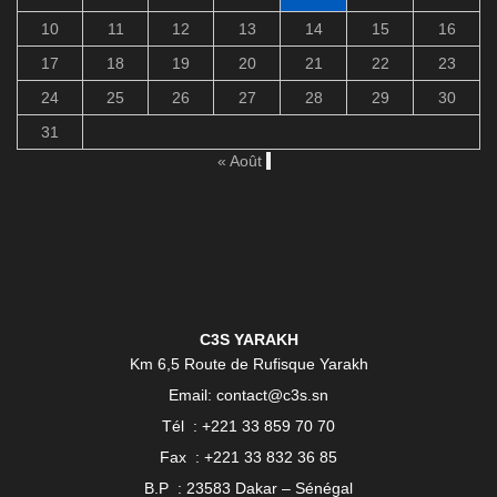
10
11
12
13
14
15
16
17
18
19
20
21
22
23
24
25
26
27
28
29
30
31
« Août
C3S YARAKH
Km 6,5 Route de Rufisque Yarakh
Email: contact@c3s.sn
Tél : +221 33 859 70 70
Fax : +221 33 832 36 85
B.P : 23583 Dakar – Sénégal