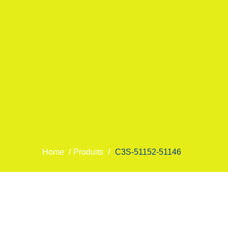
Home
/
Produits
/
C3S-51152-51146