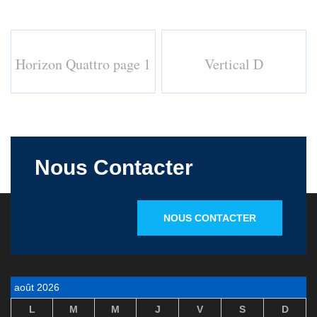
Horizon Quattro page 1
Vertical D
Nous Contacter
NOUS CONTACTER
août 2026
L
M
M
J
V
S
D