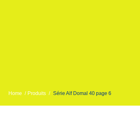
Home
/
Produits
/
Série Alf Domal 40 page 6