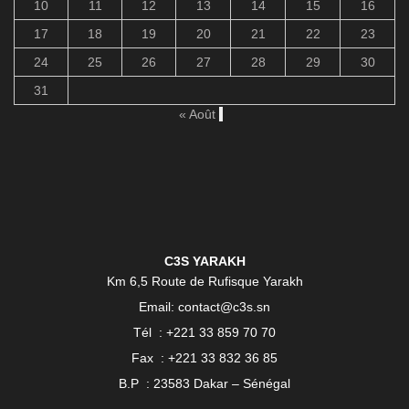
10
11
12
13
14
15
16
17
18
19
20
21
22
23
24
25
26
27
28
29
30
31
« Août
C3S YARAKH
Km 6,5 Route de Rufisque Yarakh
Email: contact@c3s.sn
Tél : +221 33 859 70 70
Fax : +221 33 832 36 85
B.P : 23583 Dakar – Sénégal