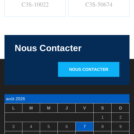
C3S-10022
C3S-50674
Nous Contacter
NOUS CONTACTER
août 2026
L
M
M
J
V
S
D
1
2
3
4
5
6
7
8
9