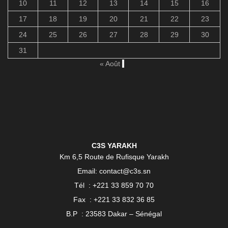
10
11
12
13
14
15
16
17
18
19
20
21
22
23
24
25
26
27
28
29
30
31
« Août
C3S YARAKH
Km 6,5 Route de Rufisque Yarakh
Email: contact@c3s.sn
Tél : +221 33 859 70 70
Fax : +221 33 832 36 85
B.P : 23583 Dakar – Sénégal