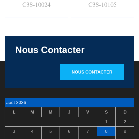
C3S-10024
C3S-10105
Nous Contacter
NOUS CONTACTER
août 2026
L
M
M
J
V
S
D
1
2
3
4
5
6
7
8
9