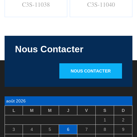
C3S-11038
C3S-11040
Nous Contacter
NOUS CONTACTER
août 2026
L
M
M
J
V
S
D
1
2
3
4
5
6
7
8
9