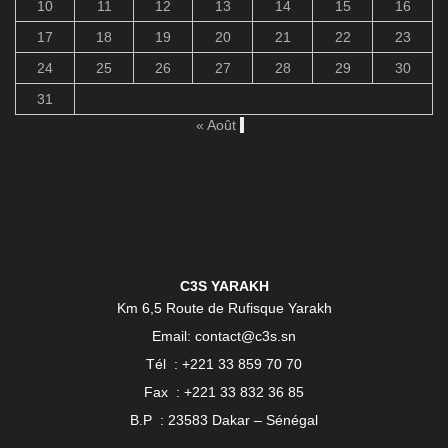
10
11
12
13
14
15
16
17
18
19
20
21
22
23
24
25
26
27
28
29
30
31
« Août
C3S YARAKH
Km 6,5 Route de Rufisque Yarakh
Email: contact@c3s.sn
Tél : +221 33 859 70 70
Fax : +221 33 832 36 85
B.P : 23583 Dakar – Sénégal