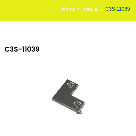
Home
/
Produits
/
C3S-11039
C3S-11039