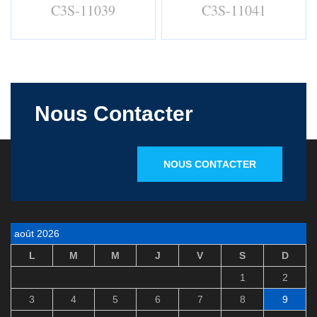
C3S-11039
C3S-11041
Nous Contacter
NOUS CONTACTER
août 2026
L
M
M
J
V
S
D
1
2
3
4
5
6
7
8
9