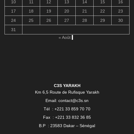
10
11
12
13
14
15
16
17
18
19
20
21
22
23
24
25
26
27
28
29
30
31
« Août
C3S YARAKH
Km 6,5 Route de Rufisque Yarakh
Email: contact@c3s.sn
Tél : +221 33 859 70 70
Fax : +221 33 832 36 85
B.P : 23583 Dakar – Sénégal